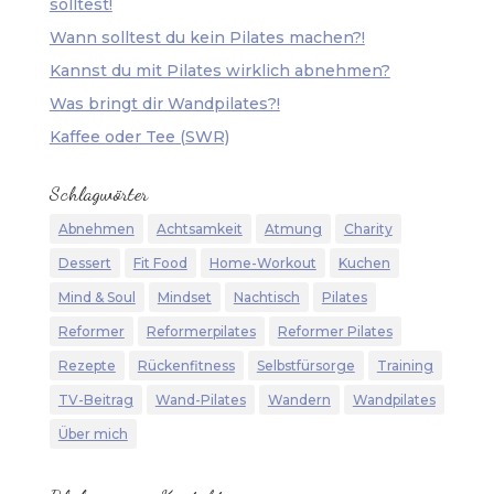
solltest!
Wann solltest du kein Pilates machen?!
Kannst du mit Pilates wirklich abnehmen?
Was bringt dir Wandpilates?!
Kaffee oder Tee (SWR)
Schlagwörter
Abnehmen
Achtsamkeit
Atmung
Charity
Dessert
Fit Food
Home-Workout
Kuchen
Mind & Soul
Mindset
Nachtisch
Pilates
Reformer
Reformerpilates
Reformer Pilates
Rezepte
Rückenfitness
Selbstfürsorge
Training
TV-Beitrag
Wand-Pilates
Wandern
Wandpilates
Über mich