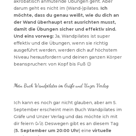
akrobatisch anmutende Übungen geht. Aber
darum geht es nicht im (Wand-)pilates.
Ich
möchte, dass du genau weißt, wie du dich an
der Wand überhaupt erst ausrichten musst,
damit die Übungen sicher und effektiv sind.
Und eins vorweg:
Ja, Wandpilates ist super
effektiv und die Übungen, wenn sie richtig
ausgeführt werden, werden dich auf höchstem
Niveau herausfordern und deinen ganzen Körper
beanspruchen: von Kopf bis Fuß 😉
Mein Buch Wandpilates im Gräfe und Unzer Verlag
Ich kann es noch gar nicht glauben, aber am 5.
September erscheint mein Buch Wandpilates im
Gräfe und Unzer Verlag und das möchte ich mit
dir feiern 🥳🚀 Deswegen gibt es an diesem Tag
(
5. September um 20:00 Uhr
) eine
virtuelle