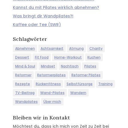
Kannst du mit Pilates wirklich abnehmen?
Was bringt dir Wandpilates?!
Kaffee oder Tee (SWR)
Schlagwörter
Abnehmen
Achtsamkeit
Atmung
Charity
Dessert
Fit Food
Home-Workout
Kuchen
Mind & Soul
Mindset
Nachtisch
Pilates
Reformer
Reformerpilates
Reformer Pilates
Rezepte
Rückenfitness
Selbstfürsorge
Training
TV-Beitrag
Wand-Pilates
Wandern
Wandpilates
Über mich
Bleiben wir in Kontakt
Möchtest du, dass ich mich von Zeit zu Zeit bei